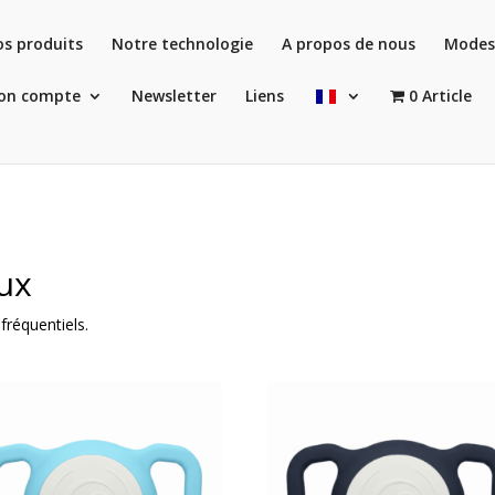
s produits
Notre technologie
A propos de nous
Modes
on compte
Newsletter
Liens
0 Article
ux
fréquentiels.